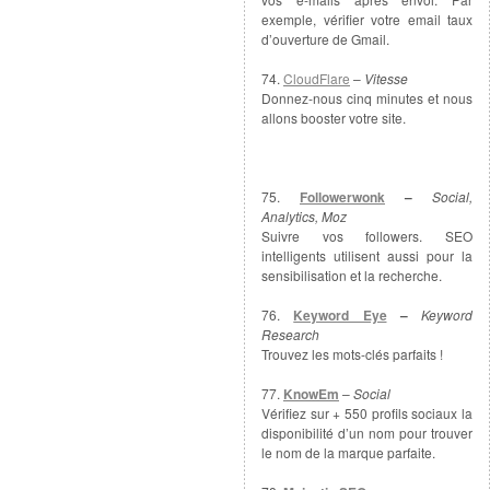
exemple, vérifier votre email taux
d’ouverture de Gmail.
74.
CloudFlare
–
Vitesse
Donnez-nous cinq minutes et nous
allons booster votre site.
75.
Followerwonk
–
Social,
Analytics, Moz
Suivre vos followers. SEO
intelligents utilisent aussi pour la
sensibilisation et la recherche.
76.
Keyword Eye
–
Keyword
Research
Trouvez les mots-clés parfaits !
77.
KnowEm
–
Social
Vérifiez sur + 550 profils sociaux la
disponibilité d’un nom pour trouver
le nom de la marque parfaite.