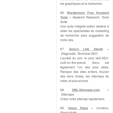
les graphiques et la recherche.
66.
Wordstream Free Keyword
Tools
–
Keyword Research, Tools
Suite
Une suite intégrée action destiné à
aider les spécialistes du marketing
de recherche avec suggestion de
mots clés.
67.
Xenu’s Link Sleuth
–
Diagnostic, Technical SEO
Lauréat du prix le plus laid-SEO-
outil-on-the-planet, Xenu est
également l’un des plus utiles.
Rampez des sites entiers, trouver
des liens brisés, les sitemaps de
créer, et plus encore.
68.
XML-Sitemaps.com
–
Sitemaps
Créez votre sitemap rapidement.
69.
Yahoo Pipes
–
Contenu,
Productivité