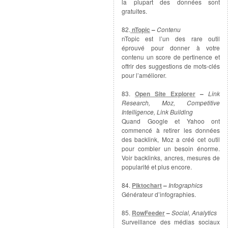
la plupart des données sont
gratuites.
82.
nTopic
–
Contenu
nTopic est l’un des rare outil
éprouvé pour donner à votre
contenu un score de pertinence et
offrir des suggestions de mots-clés
pour l’améliorer.
83.
Open Site Explorer
–
Link
Research, Moz, Competitive
Intelligence, Link Building
Quand Google et Yahoo ont
commencé à retirer les données
des backlink, Moz a créé cet outil
pour combler un besoin énorme.
Voir backlinks, ancres, mesures de
popularité et plus encore.
84.
Piktochart
–
Infographics
Générateur d’infographies.
85.
RowFeeder
–
Social, Analytics
Surveillance des médias sociaux