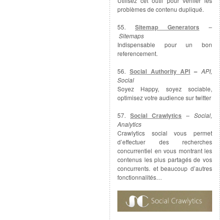
Utilisez cet outil pour vérifier les
problèmes de contenu dupliqué.
55.
Sitemap Generators
–
Sitemaps
Indispensable pour un bon
referencement.
56.
Social Authority API
–
API,
Social
Soyez Happy, soyez sociable,
optimisez votre audience sur twitter
57.
Social Crawlytics
–
Social,
Analytics
Crawlytics social vous permet
d’effectuer des recherches
concurrentiel en vous montrant les
contenus les plus partagés de vos
concurrents. et beaucoup d’autres
fonctionnalités…