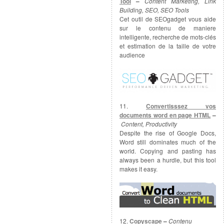
Tool
–
Content Marketing, Link
Building, SEO, SEO Tools
Cet outil de SEOgadget vous aide
sur le contenu de maniere
intelligente, recherche de mots-clés
et estimation de la taille de votre
audience
11.
Convertisssez vos
documents word en page HTML
–
Content, Productivity
Despite the rise of Google Docs,
Word still dominates much of the
world. Copying and pasting has
always been a hurdle, but this tool
makes it easy.
12.
Copyscape
–
Contenu