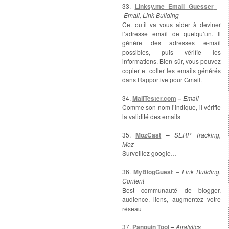
33.
Linksy.me Email Guesser
–
Email, Link Building
Cet outil va vous aider à deviner
l’adresse email de quelqu’un. Il
génère des adresses e-mail
possibles, puis vérifie les
informations. Bien sûr, vous pouvez
copier et coller les emails générés
dans Rapportive pour Gmail.
34.
MailTester.com
–
Email
Comme son nom l’indique, il vérifie
la validité des emails
35.
MozCast
–
SERP Tracking,
Moz
Surveillez google…
36.
MyBlogGuest
–
Link Building,
Content
Best communauté de blogger.
audience, liens, augmentez votre
réseau
37.
Panguin Tool
–
Analytics