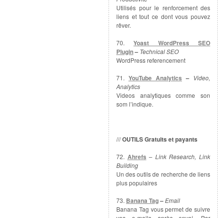
Utilisés pour le renforcement des
liens et tout ce dont vous pouvez
rêver.
70.
Yoast WordPress SEO
Plugin
–
Technical SEO
WordPress referencement
71.
YouTube Analytics
–
Video,
Analytics
Videos analytiques comme son
som l’indique.
///
OUTILS
Gratuits et payants
72.
Ahrefs
–
Link Research, Link
Building
Un des outils de recherche de liens
plus populaires
73.
Banana Tag
–
Email
Banana Tag vous permet de suivre
vos e-mails après envoi. Par