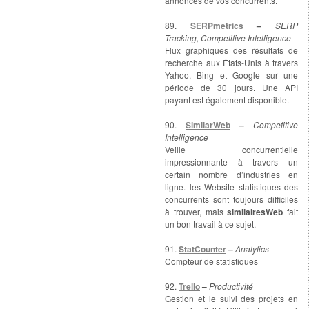
annonces de vos concurrents.
89.
SERPmetrics
–
SERP
Tracking, Competitive Intelligence
Flux graphiques des résultats de
recherche aux États-Unis à travers
Yahoo, Bing et Google sur une
période de 30 jours. Une API
payant est également disponible.
90.
SimilarWeb
–
Competitive
Intelligence
Veille concurrentielle
impressionnante à travers un
certain nombre d’industries en
ligne. les Website statistiques des
concurrents sont toujours difficiles
à trouver, mais
similairesWeb
fait
un bon travail à ce sujet.
91.
StatCounter
–
Analytics
Compteur de statistiques
92.
Trello
–
Productivité
Gestion et le suivi des projets en