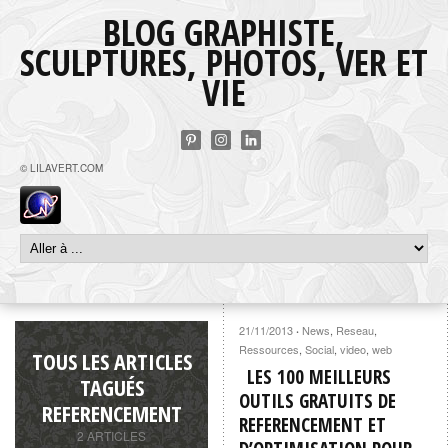
BLOG GRAPHISTE,
SCULPTURES, PHOTOS, VER ET
VIE
© LILAVERT.COM
21/11/2013
News
,
Reseau
,
·
Ressources
,
Social
,
video
,
web
TOUS LES ARTICLES
LES 100 MEILLEURS
TAGUÉS
OUTILS GRATUITS DE
REFERENCEMENT
REFERENCEMENT ET
2 ARTICLES