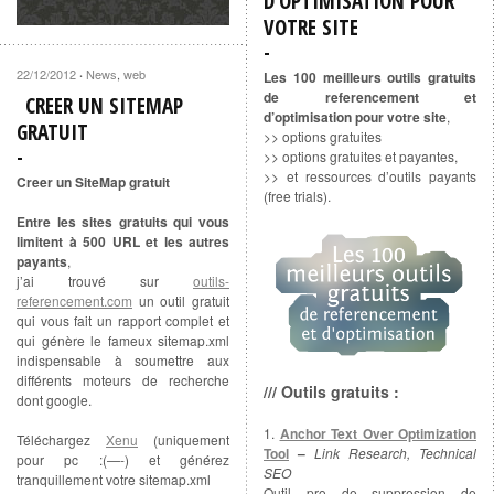
D’OPTIMISATION POUR
VOTRE SITE
22/12/2012
News
,
web
·
Les 100 meilleurs outils gratuits
de referencement et
CREER UN SITEMAP
d’optimisation pour votre site
,
GRATUIT
>> options gratuites
>> options gratuites et payantes,
>> et ressources d’outils payants
Creer un SiteMap gratuit
(free trials).
Entre les sites gratuits qui vous
limitent à 500 URL et les autres
payants
,
j’ai trouvé sur
outils-
referencement.com
un outil gratuit
qui vous fait un rapport complet et
qui génère le fameux sitemap.xml
indispensable à soumettre aux
différents moteurs de recherche
/// Outils gratuits :
dont google.
1.
Anchor Text Over Optimization
Téléchargez
Xenu
(uniquement
Tool
–
Link Research, Technical
pour pc :(—-) et générez
SEO
tranquillement votre sitemap.xml
Outil pro de suppression de