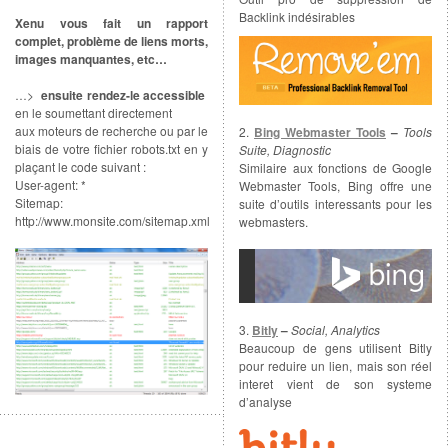
Backlink indésirables
Xenu vous fait un rapport
complet, problème de liens morts,
images manquantes, etc…
…>
ensuite rendez-le accessible
en le soumettant directement
aux moteurs de recherche ou par le
2.
Bing Webmaster Tools
–
Tools
biais de votre fichier robots.txt en y
Suite, Diagnostic
plaçant le code suivant :
Similaire aux fonctions de Google
User-agent: *
Webmaster Tools, Bing offre une
Sitemap:
suite d’outils interessants pour les
http://www.monsite.com/sitemap.xml
webmasters.
3.
Bitly
–
Social, Analytics
Beaucoup de gens utilisent Bitly
pour reduire un lien, mais son réel
interet vient de son systeme
d’analyse