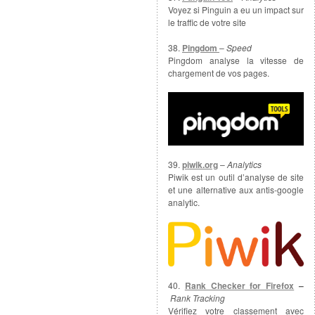
Voyez si Pinguin a eu un impact sur
le traffic de votre site
38.
Pingdom
–
Speed
Pingdom analyse la vitesse de
chargement de vos pages.
39.
piwik.org
–
Analytics
Piwik est un outil d’analyse de site
et une alternative aux antis-google
analytic.
40.
Rank Checker for Firefox
–
Rank Tracking
Vérifiez votre classement avec