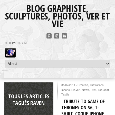
BLOG GRAPHISTE,
SCULPTURES, PHOTOS, VER ET
VIE
© LILAVERT.COM
31/07/2014
Creation
,
Illustrations
,
·
Iphone
,
LilaVert
,
News
,
Print
,
Tee-shirt
,
TOUS LES ARTICLES
Textile
TRIBUTE TO GAME OF
TAGUÉS RAVEN
THRONES ON S6, T-
1 ARTICLE
SHIRT, COQUE IPHONE,