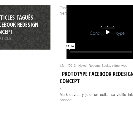
Facebook Prototype - Conceptional Approac
Nerby
on
Vimeo
.
TICLES TAGUÉS
CEBOOK REDESIGN
NCEPT
RTICLE
12/11/2013
News
,
Reseau
,
Social
,
video
,
web
·
PROTOTYPE FACEBOOK REDESIG
CONCEPT
Mark devrait y jeter un oeil… sa vieille in
passée..