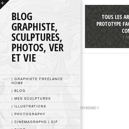
BLOG
TOUS LES AR
GRAPHISTE,
PROTOTYPE FA
CO
SCULPTURES,
1 A
PHOTOS, VER
ET VIE
| GRAPHISTE FREELANCE
HOME
| BLOG
| MES SCULPTURES
| ILLUSTRATIONS
https://www.googletagmanager.com/gtag/js?id=UA-10162392-1
| PHOTOGRAPHY
| CINEMAGRAPHS | GIF