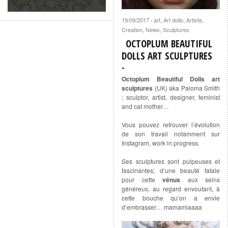
19/09/2017
art
,
Art dolls
,
Artiste
,
·
Creation
,
News
,
Sculptures
OCTOPLUM BEAUTIFUL
DOLLS ART SCULPTURES
Octoplum Beautiful Dolls art
sculptures
(UK) aka Paloma Smith
: sculptor, artist, designer, feminist
and cat mother…
Vous pouvez retrouver l’évolution
de son travail notamment sur
Instagram, work in progress.
Ses sculptures sont pulpeuses et
fascinantes; d’une beauté fatale
pour cette
vénus
aux seins
généreux, au regard envoutant, à
cette bouche qu’on a envie
d’embrasser… mamamiaaaa