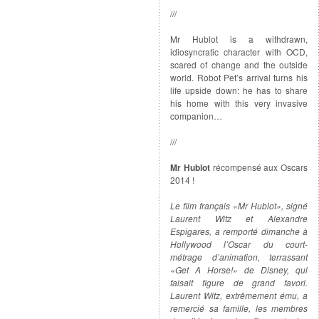
///
Mr Hublot is a withdrawn,
idiosyncratic character with OCD,
scared of change and the outside
world. Robot Pet’s arrival turns his
life upside down: he has to share
his home with this very invasive
companion…
///
Mr Hublot
récompensé aux Oscars
2014 !
Le film français «Mr Hublot», signé
Laurent Witz et Alexandre
Espigares, a remporté dimanche à
Hollywood l’Oscar du court-
métrage d’animation, terrassant
«Get A Horse!» de Disney, qui
faisait figure de grand favori.
Laurent Witz, extrêmement ému, a
remercié sa famille, les membres