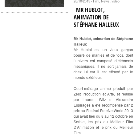
26/10/2013
Film
,
News
,
video
·
MR HUBLOT,
ANIMATION DE
STÉPHANE HALLEUX
Mr Hublot, animation de Stéphane
Halleux
Mr Hublot est un vieux garçon
bourré de manies et de tocs, dont
l’univers est composé d’éléments
mécaniques. Il ne sort jamais de
chez lui car il est effrayé par le
monde extérieur.
Court-métrage animé produit par
Zeilt Production et Arte, et réalisé
par Laurent Witz et Alexandre
Espirages a été récompensé par 2
prix au Festival FreeNetWorld 2013
qui avait lieu du 8 au 12 octobre en
Serbie, les prix du Meilleur Film
D’Animation et le prix du Meilleur
Film.