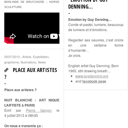
BERLINDE DE BRUYCKERE – HORSE
DENNING…
SCULPTURE
Emotion by Guy Denning…
Comte et pastel, lumiere, beaucoup
de lumiere et d’émotions.
Regarder ses oeuvres, c’est croire
en une certaine forme
d’humanité…
Je crois.
05/07/2013
Artiste
,
Exploitation
,
·
graphisme
,
Illustrations
,
News
English artist Guy Denning. Born
PLACE AUX ARTISTES
1965, still drawing breath…
?
www.guydenning.org
and
facebook page
Place aux artistes ?
NUIT BLANCHE : ART NIQUE
L’ARTISTE à PARIS
Écrit par
Pierre Garçon
le
4 juillet 2013 à 08h35
On nous a transmis ça :