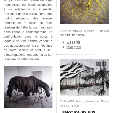
humains souffrants qui ressemblent
à s’y méprendre à la réalité.
Elle mêle dans ses sculptures des
motifs religieux, des images
médiatiques et inscrit le motif
chrétien de l’être humain souffrant
JANAINA MELLO LANDINI – NYLON
dans l’époque contemporaine. La
SCULPTURES DETAIL
confrontation avec le corps à
laquelle se livre l’artiste conduit à
WEBSITE
des questionnements sur l’éthique
Instagram
de notre société et sont le lieu
d’interrogations fondamentales sur
la nature de l’être humain.
25/07/2013
Artiste
,
Illustrations
,
News
,
·
Peintre
,
Portrait
EMOTION BY GUY