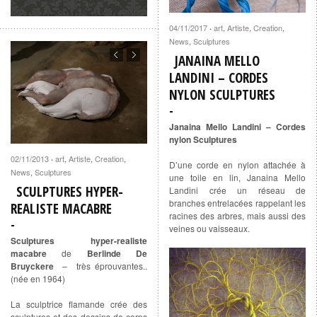
04/11/2017
art
,
Artiste
,
Creation
,
·
News
,
Sculptures
JANAINA MELLO
LANDINI – CORDES
NYLON SCULPTURES
Janaina Mello Landini – Cordes
nylon Sculptures
02/11/2013
art
,
Artiste
,
Creation
,
·
D’une corde en nylon attachée à
News
,
Sculptures
une toile en lin, Janaina Mello
SCULPTURES HYPER-
Landini crée un réseau de
branches entrelacées rappelant les
REALISTE MACABRE
racines des arbres, mais aussi des
veines ou vaisseaux.
Sculptures hyper-realiste
macabre
de
Berlinde De
Bruyckere
–
très éprouvantes..
(née en 1964)
La sculptrice flamande crée des
sculptures et des dessins de corps