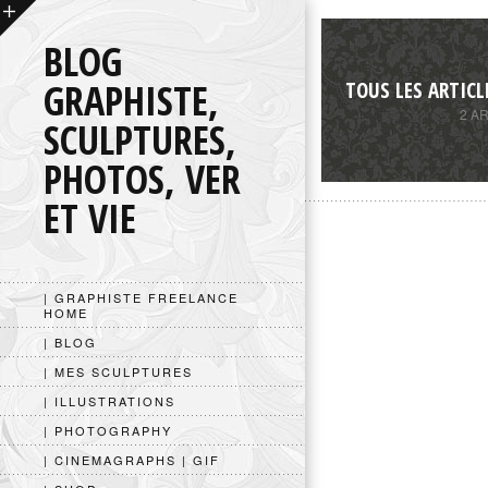
BLOG
GRAPHISTE,
TOUS LES ARTICL
2 A
SCULPTURES,
PHOTOS, VER
ET VIE
| GRAPHISTE FREELANCE
HOME
| BLOG
| MES SCULPTURES
| ILLUSTRATIONS
| PHOTOGRAPHY
| CINEMAGRAPHS | GIF