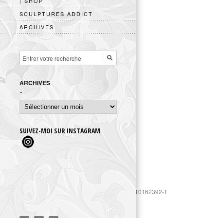
| SHOP
SCULPTURES ADDICT
ARCHIVES
ARCHIVES
Archives
SUIVEZ-MOI SUR INSTAGRAM
https://www.googletagmanager.com/gtag/js?id=UA-10162392-1