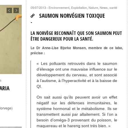
05/07/2013
Environnement
,
Exploitation
,
Nature
,
News
,
santé
·
SAUMON NORVÉGIEN TOXIQUE
LA NORVÈGE RECONNAÎT QUE SON SAUMON PEUT
ÊTRE DANGEREUX POUR LA SANTÉ.
Le Dr Anne-Lise Bjorke Monsen, membre de ce labo,
précise :
« Les polluants retrouvés dans le saumon
d’élevage ont une mauvaise influence sur le
développement du cerveau, et sont associé
s
à l’autisme, à l’hyperactivité et à la baisse de
QI.
ARIA
On sait aussi qu’ils peuvent avoir un effet
négatif sur les défenses immunitaires, le
Norvege)
système hormonal et le métabolisme. Ils se
transmettent aussi par allaitement. Si l’on a
besoin d’oméga-3 provenant du poisson, le
maquereau et le hareng sont très bien. »