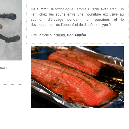
De surcroît, le
toxicologue Jérôme Ruzzin
avait
établi
un
lien, chez les souris entre une nourriture exclusive au
saumon d’élevage pendant huit semaines et le
développement de l’obésité et du diabète de type 2.
Lire l’article sur
rue89
,
….
Bon Appétit
RATIF