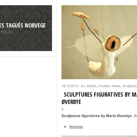
ES TAGUÉS NORVEGE
RTICLES
18/12/2013
art
,
Artiste
,
Creation
,
News
,
Sculpture
·
SCULPTURES FIGURATIVES BY M
ØVERBYE
Sculptures figuratives by Maria Øverbye
. (
Website