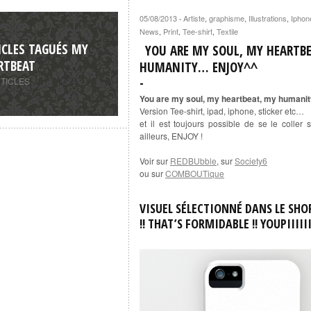
05/08/2013
Artiste
,
graphisme
,
Illustrations
,
Iphon
·
News
,
Print
,
Tee-shirt
,
Textile
ICLES TAGUÉS MY
YOU ARE MY SOUL, MY HEARTBE
RTBEAT
HUMANITY… ENJOY^^
RTICLES
You are my soul, my heartbeat, my human
Version Tee-shirt, ipad, iphone, sticker etc…
et il est toujours possible de se le coller s
ailleurs, ENJOY !
Voir sur
REDBUbble
, sur
Society6
ou sur
COMBOUTique
VISUEL SÉLECTIONNÉ DANS LE SHO
!! THAT’S FORMIDABLE !! YOUPIIIIII 