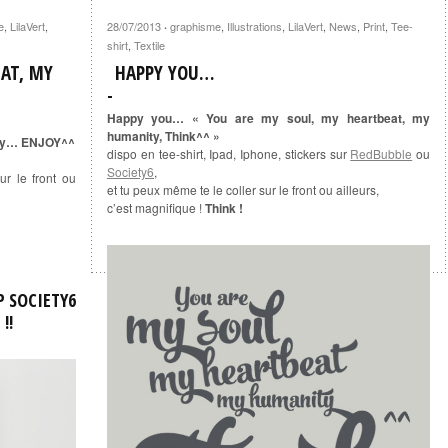
e
,
LilaVert
,
28/07/2013
graphisme
,
Illustrations
,
LilaVert
,
News
,
Print
,
Tee-
·
shirt
,
Textile
AT, MY
HAPPY YOU…
Happy you… « You are my soul, my heartbeat, my
humanity, Think^^ »
ity… ENJOY^^
dispo en tee-shirt, Ipad, Iphone, stickers sur
RedBubble
ou
Society6
,
ur le front ou
et tu peux même te le coller sur le front ou ailleurs,
c’est magnifique !
Think !
P SOCIETY6
!!