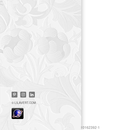
© LILAVERT.COM
https://www.googletagmanager.com/gtag/js?id=UA-10162392-1