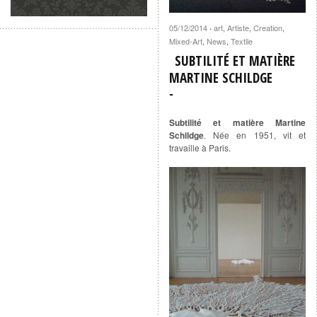
05/12/2014
art
,
Artiste
,
Creation
,
·
Mixed-Art
,
News
,
Textile
SUBTILITÉ ET MATIÈRE
MARTINE SCHILDGE
Subtilité et matière Martine
Schildge
. Née en 1951, vit et
travaille à Paris.