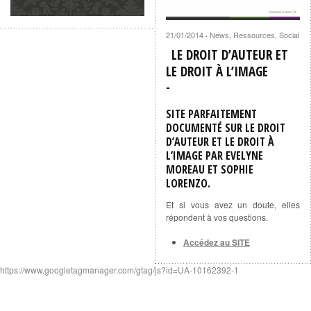
21/01/2014
News
,
Ressources
,
Social
·
LE DROIT D’AUTEUR ET
LE DROIT À L’IMAGE
SITE PARFAITEMENT
DOCUMENTÉ SUR
LE DROIT
D’AUTEUR ET LE DROIT À
L’IMAGE
PAR
EVELYNE
MOREAU ET SOPHIE
LORENZO
.
Et si vous avez un doute, elles
répondent à vos questions.
Accédez au SITE
https://www.googletagmanager.com/gtag/js?id=UA-10162392-1