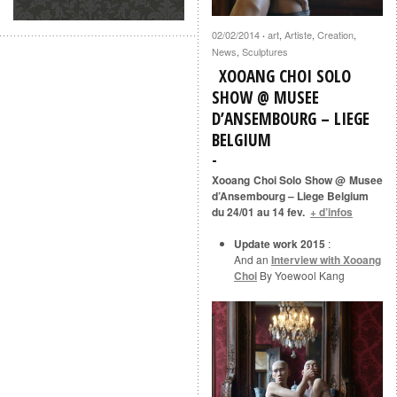
02/02/2014
art
,
Artiste
,
Creation
,
·
News
,
Sculptures
XOOANG CHOI SOLO
SHOW @ MUSEE
D’ANSEMBOURG – LIEGE
BELGIUM
Xooang Choi Solo Show @ Musee
d’Ansembourg – Liege Belgium
du 24/01 au 14 fev.
+ d’infos
Update work 2015
:
And an
Interview with Xooang
Choi
By Yoewool Kang