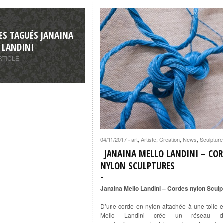
ES TAGUÉS JANAINA
 LANDINI
RTICLE
04/11/2017
art
,
Artiste
,
Creation
,
News
,
Sculpture
·
JANAINA MELLO LANDINI – COR
NYLON SCULPTURES
Janaina Mello Landini – Cordes nylon Sculp
D’une corde en nylon attachée à une toile e
Mello Landini crée un réseau d