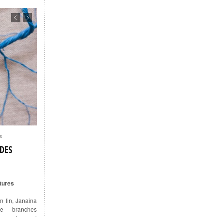
s
DES
tures
n lin, Janaina
e branches