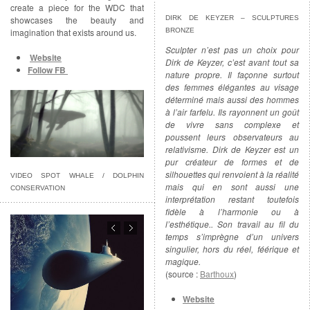
create a piece for the WDC that
showcases the beauty and
DIRK DE KEYZER – SCULPTURES
imagination that exists around us.
BRONZE
Sculpter n’est pas un choix pour
Website
Dirk de Keyzer, c’est avant tout sa
Follow FB
nature propre. Il façonne surtout
des femmes élégantes au visage
déterminé mais aussi des hommes
à l’air farfelu. Ils rayonnent un goût
de vivre sans complexe et
poussent leurs observateurs au
relativisme. Dirk de Keyzer est un
pur créateur de formes et de
silhouettes qui renvoient à la réalité
VIDEO SPOT WHALE / DOLPHIN
mais qui en sont aussi une
CONSERVATION
interprétation restant toutefois
fidèle à l’harmonie ou à
l’esthétique.. Son travail au fil du
temps s’imprègne d’un univers
singulier, hors du réel, féérique et
magique.
(source :
Barthoux
)
Website