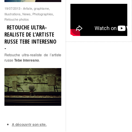
19/07/2013
Artiste
,
graphisme
,
·
Illustrations
,
News
,
Photographies
,
Retouche photos
RETOUCHE ULTRA-
REALISTE DE L’ARTISTE
RUSSE TEBE INTERESNO
Retouche ultra-realiste de l’artiste
russe
Tebe Interesno
.
A découvrir son site.