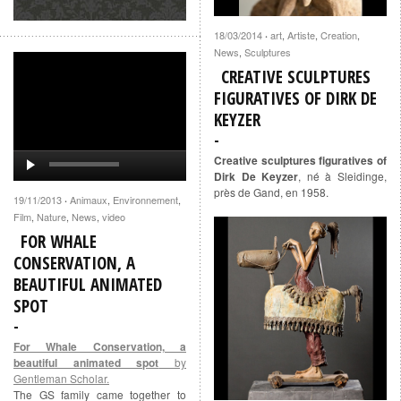
18/03/2014
art
,
Artiste
,
Creation
,
·
News
,
Sculptures
CREATIVE SCULPTURES
FIGURATIVES OF DIRK DE
KEYZER
Creative sculptures figuratives of
Dirk De Keyzer
, né à Sleidinge,
près de Gand, en 1958.
19/11/2013
Animaux
,
Environnement
,
·
Film
,
Nature
,
News
,
video
FOR WHALE
CONSERVATION, A
BEAUTIFUL ANIMATED
SPOT
For Whale Conservation, a
beautiful animated spot
by
Gentleman Scholar.
The GS family came together to