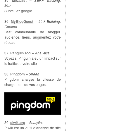
35.
MozCast
–
SERP Tracking,
Moz
Surveillez google…
36.
MyBlogGuest
–
Link Building,
Content
Best communauté de blogger.
audience, liens, augmentez votre
réseau
37.
Panguin Tool
–
Analytics
Voyez si Pinguin a eu un impact sur
le traffic de votre site
38.
Pingdom
–
Speed
Pingdom analyse la vitesse de
chargement de vos pages.
39.
piwik.org
–
Analytics
Piwik est un outil d’analyse de site