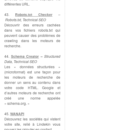
différentes URL.
43.
Robots.txt Checker
–
Robots.txt, Technical SEO
Découvrir des erreurs cachées
dans vos fichiers robots.txt qui
peuvent causer des problèmes de
crawling dans les moteurs de
recherche.
44.
Schema Creator
–
Structured
Data, Technical SEO
Les « données structurées »
(microformat) est une façon pour
les moteurs de recherche de
donner un sens au contenu dans
votre code HTML. Google et
d’autres moteurs de recherche ont
créé une norme appelée
« schema.org. »
45.
WANAPI
Découvrez les sociétés qui vistent
votre site, relié à Lindekin vous
pouvez les rajouter en contact.