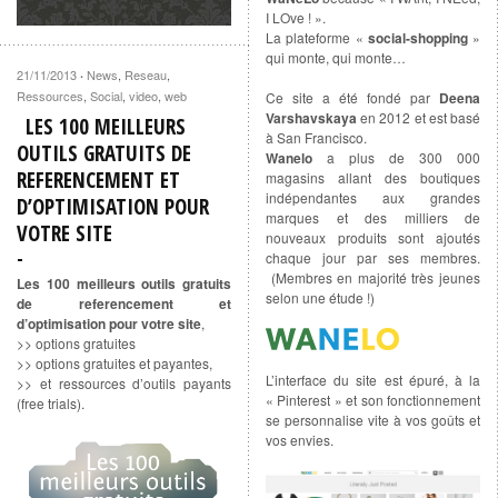
I LOve ! ».
La plateforme «
social-shopping
»
qui monte, qui monte…
21/11/2013
News
,
Reseau
,
·
Ressources
,
Social
,
video
,
web
Ce site a été fondé par
Deena
Varshavskaya
en 2012 et est basé
LES 100 MEILLEURS
à San Francisco.
OUTILS GRATUITS DE
Wanelo
a plus de 300 000
REFERENCEMENT ET
magasins allant des boutiques
indépendantes aux grandes
D’OPTIMISATION POUR
marques et des milliers de
VOTRE SITE
nouveaux produits sont ajoutés
chaque jour par ses membres.
(Membres en majorité très jeunes
Les 100 meilleurs outils gratuits
selon une étude !)
de referencement et
d’optimisation pour votre site
,
>> options gratuites
>> options gratuites et payantes,
L’interface du site est épuré, à la
>> et ressources d’outils payants
« Pinterest » et son fonctionnement
(free trials).
se personnalise vite à vos goûts et
vos envies.