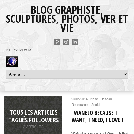
BLOG GRAPHISTE,
SCULPTURES, PHOTOS, VER ET
VIE
© LILAVERT.COM
25/05/2014
News
,
Reseau
,
·
Ressources
,
Social
TOUS LES ARTICLES
WANELO BECAUSE I
TAGUÉS FOLLOWERS
WANT, I NEED, I LOVE !
2 ARTICLES
WaNeLo
because « I WAnt, I NEed,