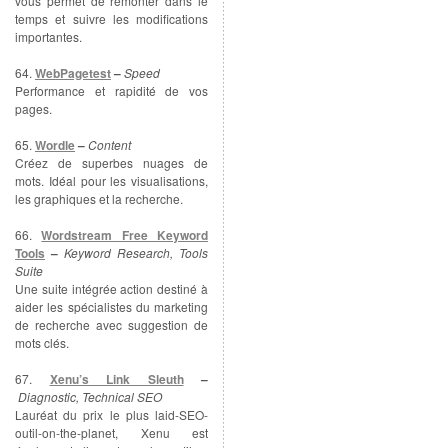
vous permet de remonter dans le
temps et suivre les modifications
importantes.
64.
WebPagetest
–
Speed
Performance et rapidité de vos
pages.
65.
Wordle
–
Content
Créez de superbes nuages de
mots. Idéal pour les visualisations,
les graphiques et la recherche.
66.
Wordstream Free Keyword
Tools
–
Keyword Research, Tools
Suite
Une suite intégrée action destiné à
aider les spécialistes du marketing
de recherche avec suggestion de
mots clés.
67.
Xenu’s Link Sleuth
–
Diagnostic, Technical SEO
Lauréat du prix le plus laid-SEO-
outil-on-the-planet, Xenu est