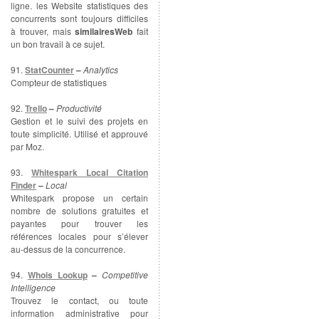
ligne. les Website statistiques des
concurrents sont toujours difficiles
à trouver, mais
similairesWeb
fait
un bon travail à ce sujet.
91.
StatCounter
–
Analytics
Compteur de statistiques
92.
Trello
–
Productivité
Gestion et le suivi des projets en
toute simplicité. Utilisé et approuvé
par Moz.
93.
Whitespark Local Citation
Finder
–
Local
Whitespark propose un certain
nombre de solutions gratuites et
payantes pour trouver les
références locales pour s’élever
au-dessus de la concurrence.
94.
Whois Lookup
–
Competitive
Intelligence
Trouvez le contact, ou toute
information administrative pour