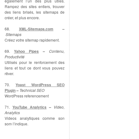
également l’un des plus utiles.
Rampez des sites entiers, trouver
des liens brisés, les sitemaps de
créer, et plus encore.
68.
XML-Sitemaps.com
–
Sitemaps
Créez votre sitemap rapidement.
69.
Yahoo Pipes
–
Contenu,
Productivité
Utilisés pour le renforcement des
liens et tout ce dont vous pouvez
rêver.
70.
Yoast WordPress SEO
Plugin
–
Technical SEO
WordPress referencement
71.
YouTube Analytics
–
Video,
Analytics
Videos analytiques comme son
som l’indique.