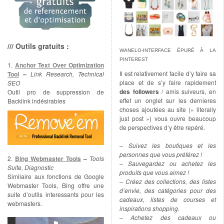
/// Outils gratuits :
WANELO-INTERFACE ÉPURÉ À LA
PINTEREST
1.
Anchor Text Over Optimization
Il est relativement facile d’y faire sa
Tool
–
Link Research, Technical
place et de s’y faire rapidement
SEO
des followers
/ amis suiveurs, en
Outil pro de suppression de
effet un onglet sur les dernieres
Backlink indésirables
choses ajoutées au site (« literally
just post ») vous ouvre beaucoup
de perspectives d’y être repéré.
– Suivez les boutiques et les
personnes que vous préférez !
2.
Bing Webmaster Tools
–
Tools
– Sauvegardez ou achetez les
Suite, Diagnostic
produits que vous aimez !
Similaire aux fonctions de Google
– Créez des collections, des listes
Webmaster Tools, Bing offre une
d’envie, des catégories pour des
suite d’outils interessants pour les
cadeaux, listes de courses et
webmasters.
inspirations shopping.
– Achetez des cadeaux ou