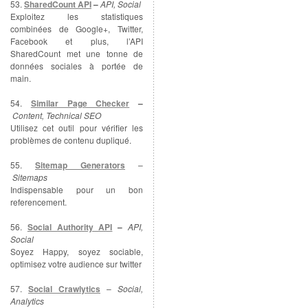
53.
SharedCount API
–
API, Social
Exploitez les statistiques
combinées de Google+, Twitter,
Facebook et plus, l’API
SharedCount met une tonne de
données sociales à portée de
main.
54.
Similar Page Checker
–
Content, Technical SEO
Utilisez cet outil pour vérifier les
problèmes de contenu dupliqué.
55.
Sitemap Generators
–
Sitemaps
Indispensable pour un bon
referencement.
56.
Social Authority API
–
API,
Social
Soyez Happy, soyez sociable,
optimisez votre audience sur twitter
57.
Social Crawlytics
–
Social,
Analytics