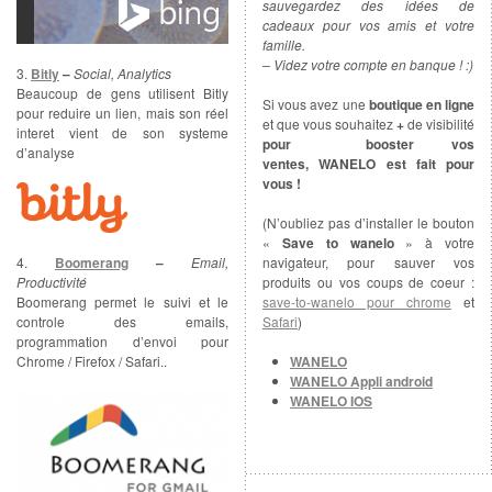
sauvegardez des idées de
cadeaux pour vos amis et votre
famille.
– Videz votre compte en banque ! :)
3.
Bitly
–
Social, Analytics
Beaucoup de gens utilisent Bitly
Si vous avez une
boutique en ligne
pour reduire un lien, mais son réel
et que vous souhaitez
+
de visibilité
interet vient de son systeme
pour booster vos
d’analyse
ventes, WANELO est fait pour
vous !
(N’oubliez pas d’installer le bouton
«
Save to wanelo
» à votre
navigateur, pour sauver vos
4.
Boomerang
–
Email,
produits ou vos coups de coeur :
Productivité
save-to-wanelo pour chrome
et
Boomerang permet le suivi et le
Safari
)
controle des emails,
programmation d’envoi pour
WANELO
Chrome / Firefox / Safari..
WANELO Appli android
WANELO IOS