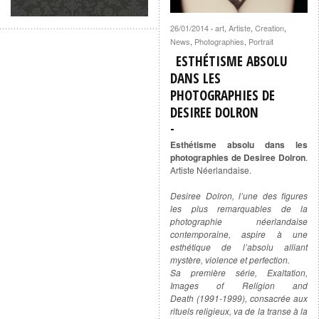
26/01/2014
art
,
Artiste
,
Creation
,
·
News
,
Photographies
,
Portrait
ESTHÉTISME ABSOLU
DANS LES
PHOTOGRAPHIES DE
DESIREE DOLRON
Esthétisme absolu dans les
photographies de Desiree Dolron
.
Artiste Néerlandaise.
Desiree Dolron, l’une des figures
les plus remarquables de la
photographie néerlandaise
contemporaine, aspire à une
esthétique de l’absolu alliant
mystère, violence et perfection.
Sa première série, Exaltation,
Images of Religion and
Death (1991-1999), consacrée aux
rituels religieux, va de la transe à la