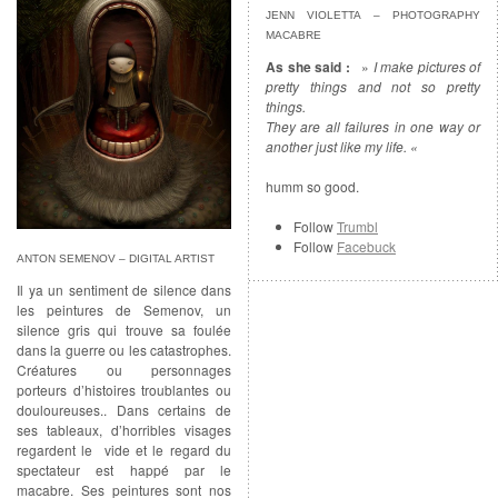
JENN VIOLETTA – PHOTOGRAPHY
MACABRE
As she said :
»
I make pictures of
pretty things and not so pretty
things.
They are all failures in one way or
another just like my life. «
humm so good.
Follow
Trumbl
Follow
Facebuck
ANTON SEMENOV – DIGITAL ARTIST
Il ya un sentiment de silence dans
les peintures de Semenov, un
silence gris qui trouve sa foulée
dans la guerre ou les catastrophes.
Créatures ou personnages
porteurs d’histoires troublantes ou
douloureuses.. Dans certains de
ses tableaux, d’horribles visages
regardent le vide et le regard du
spectateur est happé par le
macabre. Ses peintures sont nos