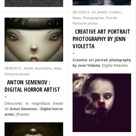
28/10/2013
art
,
Artiste
,
Creation
,
·
News
,
Photographies
,
Portrait
,
Retouche photos
CREATIVE ART PORTRAIT
PHOTOGRAPHY BY JENN
VIOLETTA
Creative art portrait photography
by Jenn Violetta.
Digital Artworks
08/09/2013
Artiste
,
Illustrations
,
News
,
·
Retouche photos
ANTON SEMENOV :
DIGITAL HORROR ARTIST
Découvrez le magnifique travail
de
Anton Semenov : Digital horror
artist.
(Russie)