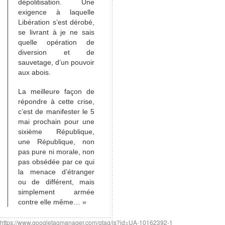
dépolitisation. Une
exigence à laquelle
Libération s’est dérobé,
se livrant à je ne sais
quelle opération de
diversion et de
sauvetage, d’un pouvoir
aux abois.
La meilleure façon de
répondre à cette crise,
c’est de manifester le 5
mai prochain pour une
sixième République,
une République, non
pas pure ni morale, non
pas obsédée par ce qui
la menace d’étranger
ou de différent, mais
simplement armée
contre elle même… »
https://www.googletagmanager.com/gtag/js?id=UA-10162392-1