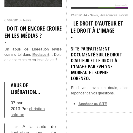
21/01/2014
News
,
Ressources
,
Social
·
07/04/2013
News
·
LE DROIT D’AUTEUR ET
DOIT-ON ENCORE CROIRE
LE DROIT À L’IMAGE
EN LES MÉDIAS ?
SITE PARFAITEMENT
Un
abus de Libération
révisé
DOCUMENTÉ SUR
LE DROIT
comme tel dans
Mediapart
… Doit-
on encore croire en les médias ?
D’AUTEUR ET LE DROIT À
L’IMAGE
PAR
EVELYNE
MOREAU ET SOPHIE
LORENZO
.
ABUS DE
Et si vous avez un doute, elles
LIBÉRATION…
répondent à vos questions.
07 avril
Accédez au SITE
2013 Par
christian
salmon
» A la suite de
l’entretien que j’ai