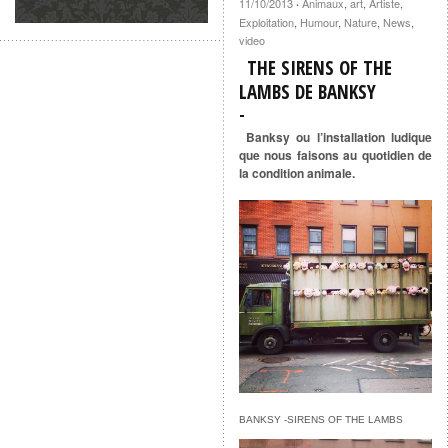
11/10/2013
Animaux
,
art
,
Artiste
,
·
Exploitation
,
Humour
,
Nature
,
News
,
video
THE SIRENS OF THE
LAMBS DE BANKSY
Banksy ou l’installation ludique
que nous faisons au quotidien de
la condition animale.
BANKSY -SIRENS OF THE LAMBS