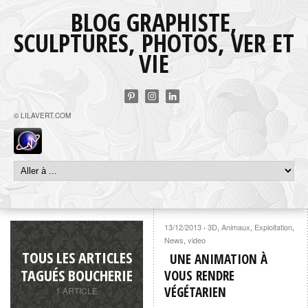
BLOG GRAPHISTE,
SCULPTURES, PHOTOS, VER ET
VIE
© LILAVERT.COM
13/12/2013
3D
,
Animaux
,
Exploitation
,
·
News
,
video
TOUS LES ARTICLES
UNE ANIMATION À
TAGUÉS BOUCHERIE
VOUS RENDRE
VÉGÉTARIEN
1 ARTICLE