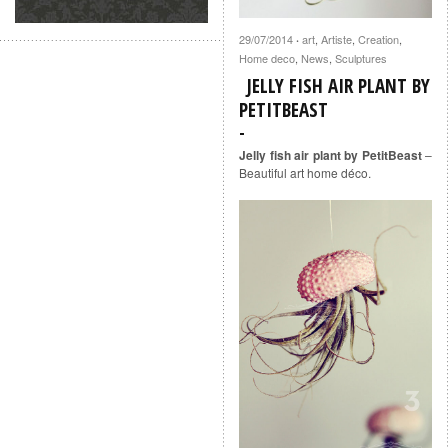
29/07/2014
art
,
Artiste
,
Creation
,
·
Home deco
,
News
,
Sculptures
JELLY FISH AIR PLANT BY
PETITBEAST
Jelly fish air plant by PetitBeast
–
Beautiful art home déco.