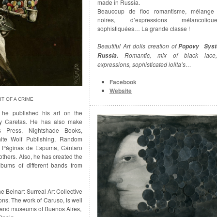
made in Russia.
Beaucoup de floc romantisme, mélange 
noires, d’expressions mélancolique
sophistiquées… La grande classe !
Beautiful Art dolls creation of
Popovy Syste
Romantic, mix of black lace
Russia.
expressions, sophisticated lolita’s…
Facebook
Website
T OF A CRIME
he published his art on the
y Caretas. He has also make
s Press, Nightshade Books,
hite Wolf Publishing, Random
, Páginas de Espuma, Cántaro
hers. Also, he has created the
lbums of different bands from
e Beinart Surreal Art Collective
tions. The work of Caruso, is well
s and museums of Buenos Aires,