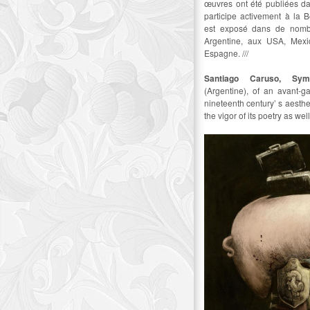
œuvres ont été publiées d
participe activement à la B
est exposé dans de nomb
Argentine, aux USA, Mexi
Espagne. ///
Santiago Caruso, Symb
(Argentine), of an avant-g
nineteenth century’ s aesthe
the vigor of its poetry as well