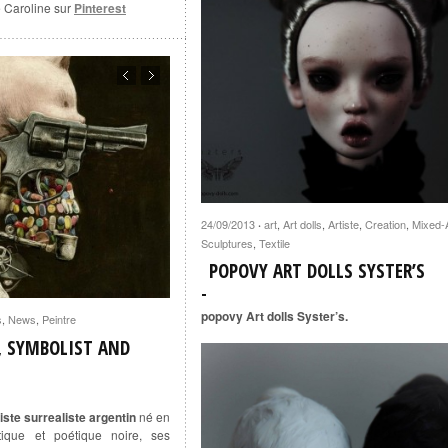
e Caroline sur
Pinterest
24/09/2013
art
,
Art dolls
,
Artiste
,
Creation
,
Mixed-
·
Sculptures
,
Textile
POPOVY ART DOLLS SYSTER’S
popovy Art dolls Syster’s.
s
,
News
,
Peintre
, SYMBOLIST AND
ste surrealiste argentin
né en
stique et poétique noire, ses