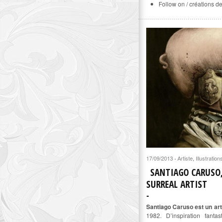
Follow on / créations d
17/09/2013
Artiste
,
Illustration
·
SANTIAGO CARUSO
SURREAL ARTIST
Santiago Caruso est un arti
1982. D’inspiration fanta