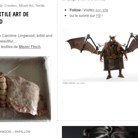
te
,
Creation
,
Mixed-Art
,
Textile
Follow
/ Visitez
son site
TILE ART DE
ou le suivre sur
FB
!
D
e Caroline Lingwood, artist and
 beautiful…
 textiles de
Mister Finch
.
.
NGWOOD – PAPILLON