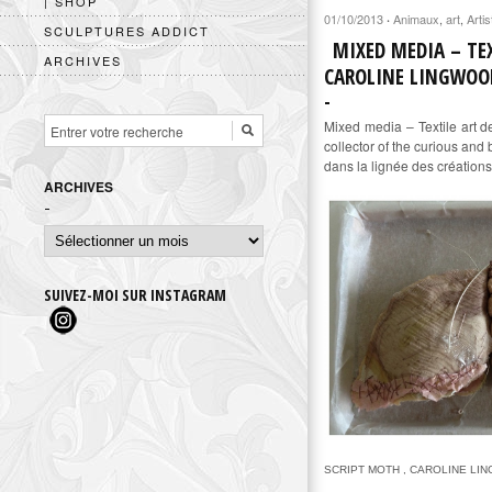
| SHOP
01/10/2013
Animaux
,
art
,
Artis
·
SCULPTURES ADDICT
MIXED MEDIA – TEX
ARCHIVES
CAROLINE LINGWOO
Mixed media – Textile art d
collector of the curious and
dans la lignée des créations
ARCHIVES
Archives
SUIVEZ-MOI SUR INSTAGRAM
SCRIPT MOTH , CAROLINE LI