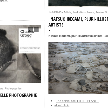
Spain.
14/09/2013
Artiste
,
Illustrations
,
News
,
Peintre
,
Sc
·
NATSUO IKEGAMI, PLURI-ILLUS
ARTISTE
Natsuo Ikegami, pluri-illustrative artiste
, Ja
ws
,
Photographies
ELLE PHOTOGRAPHIE
–
The official site: LITTLE PLANET
et sur Flickr