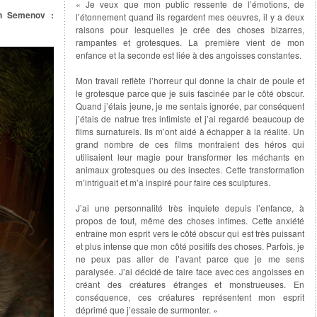
« Je veux que mon public ressente de l’émotions, de
n Semenov :
l’étonnement quand ils regardent mes oeuvres, il y a deux
raisons pour lesquelles je crée des choses bizarres,
rampantes et grotesques. La première vient de mon
enfance et la seconde est liée à des angoisses constantes.
Mon travail reflète l’horreur qui donne la chair de poule et
le grotesque parce que je suis fascinée par le côté obscur.
Quand j’étais jeune, je me sentais ignorée, par conséquent
j’étais de natrue tres intimiste et j’ai regardé beaucoup de
films surnaturels. Ils m’ont aidé à échapper à la réalité. Un
grand nombre de ces films montraient des héros qui
utilisaient leur magie pour transformer les méchants en
animaux grotesques ou des insectes. Cette transformation
m’intriguait et m’a inspiré pour faire ces sculptures.
J’ai une personnalité très inquiete depuis l’enfance, à
propos de tout, même des choses infimes. Cette anxiété
entraîne mon esprit vers le côté obscur qui est très puissant
et plus intense que mon côté positifs des choses. Parfois, je
ne peux pas aller de l’avant parce que je me sens
paralysée. J’ai décidé de faire face avec ces angoisses en
créant des créatures étranges et monstrueuses. En
conséquence, ces créatures représentent mon esprit
déprimé que j’essaie de surmonter. »