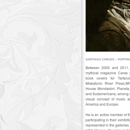
SANTIAGO CARUSO – PORTRAI
Between 2005 and 2011, 
mythical magazine Caras 
book covers for Tartaru
Miskatonic River Press,W
House Mondadori, Planeta
and Sudamericana, among ot
visual concept of music a
America and Europe.
He is an active member of th
participating in their exhibi
represented in the gallerie