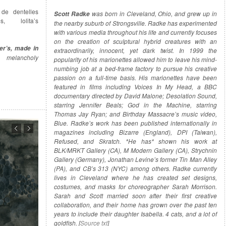
de dentelles
was born in Cleveland, Ohio, and grew up in
Scott Radke
s, lolita’s
the nearby suburb of Strongsville. Radke has experimented
with various media throughout his life and currently focuses
on the creation of sculptural hybrid creatures with an
r’s, made in
extraordinarily, innocent, yet dark twist. In 1999 the
, melancholy
popularity of his marionettes allowed him to leave his mind-
numbing job at a bed-frame factory to pursue his creative
passion on a full-time basis. His marionettes have been
featured in films including Voices In My Head, a BBC
documentary directed by David Malone; Desolation Sound,
starring Jennifer Beals; God in the Machine, starring
Thomas Jay Ryan; and Birthday Massacre’s music video,
Blue. Radke’s work has been published internationally in
magazines including Bizarre (England), DPI (Taiwan),
Refused, and Skratch. *He has* shown his work at
BLK/MRKT Gallery (CA), M Modern Gallery (CA), Strychnin
Gallery (Germany), Jonathan Levine’s former Tin Man Alley
(PA), and CB’s 313 (NYC) among others. Radke currently
lives in Cleveland where he has created set designs,
costumes, and masks for choreographer Sarah Morrison.
Sarah and Scott married soon after their first creative
collaboration, and their home has grown over the past ten
years to include their daughter Isabella. 4 cats, and a lot of
goldfish. [
Source txt
]