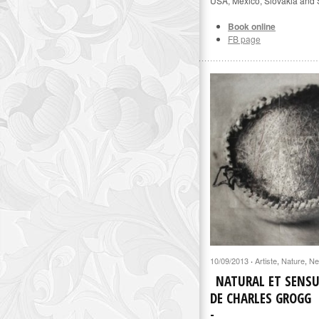
USA, Mexico, Slovakia and 
Book online
FB page
10/09/2013
Artiste
,
Nature
,
Ne
·
NATURAL ET SENSU
DE CHARLES GROGG