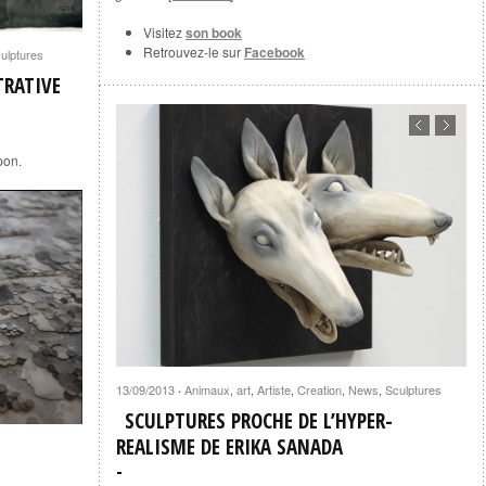
Visitez
son book
Retrouvez-le sur
Facebook
ulptures
TRATIVE
pon.
13/09/2013
Animaux
,
art
,
Artiste
,
Creation
,
News
,
Sculptures
·
SCULPTURES PROCHE DE L’HYPER-
REALISME DE ERIKA SANADA