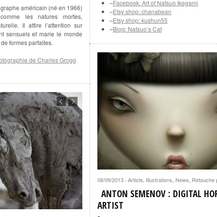
–
Facebook: Art of Natsuo Ikegami
ographe américain (né en 1966)
–
Etsy shop: chanabean
s comme les natures mortes,
–
Etsy shop: kushun55
relle. Il attire l’attention sur
–
Blog: Natsuo’s Cat
ent sensuels et marie le monde
 de formes parfaites.
hotographie de Charles Grogg
08/09/2013
Artiste
,
Illustrations
,
News
,
Retouche 
·
ANTON SEMENOV : DIGITAL HO
ARTIST