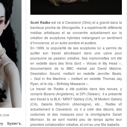
Scott Radke
est né à Cleveland (Ohio) et a grandi dans la
banlieue proche de Strongsville. Il a expérimenté différents
médias artistiques et se concentre actuellement sur la
création de sculptures hybrides mélangeant un sentiment
d’innocence, et un autre sombre et austère.
En 1999, la popularité de ses sculptures lui a permis de
quitter son travail abrutissant dans une usine pour
poursuivre sa passion créative. Ses marionnettes ont été
en vedette dans des films dont « Voices In My Head »,
documentaire de la BBC réalisé par David Malone,
Desolation Sound, mettant en vedette Jennifer Beals,
« God in the Machine » mettant en vedette Thomas Jay
Ryan, et le clip « Birthday Massacre ».
Le travail de Radke a été publiés dans des revues, y
compris Bizarre (Angleterre), le DPI (Taiwan). Il a présenté
son travail à la BLK / MRKT Gallery (CA), M Modern Gallery
(CA), Galerie Strychnin (Allemagne), etc… Radke vit
actuellement à Cleveland, où il a créé des décors, des
costumes et des masques pour la chorégraphe Sarah
LS.COM
Morrison. Ils se sont mariés peu de temps après leur
vy Syster’s,
première collaboration créative, et ont eu une fille Isabella.