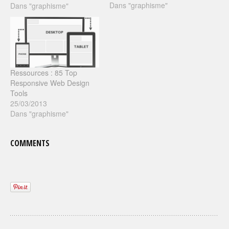
Dans "graphisme"
compatibles sur tous les
Dans "graphisme"
navigateurs existants...
Ressources : 85 Top
Responsive Web Design
Tools
25/03/2013
Dans "graphisme"
COMMENTS