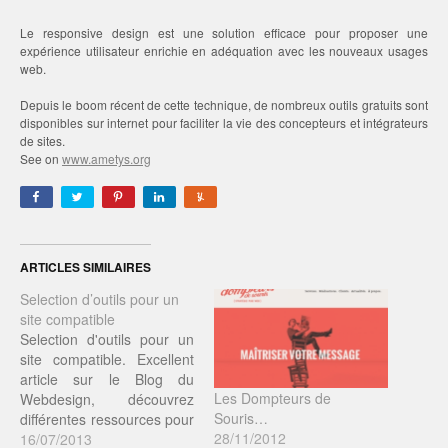
Le responsive design est une solution efficace pour proposer une
expérience utilisateur enrichie en adéquation avec les nouveaux usages
web.
Depuis le boom récent de cette technique, de nombreux outils gratuits sont
disponibles sur internet pour faciliter la vie des concepteurs et intégrateurs
de sites.
See on
www.ametys.org
ARTICLES SIMILAIRES
Selection d’outils pour un
site compatible
Selection d'outils pour un
site compatible. Excellent
article sur le Blog du
Les Dompteurs de
Webdesign, découvrez
Souris…
différentes ressources pour
28/11/2012
faire des sites web
16/07/2013