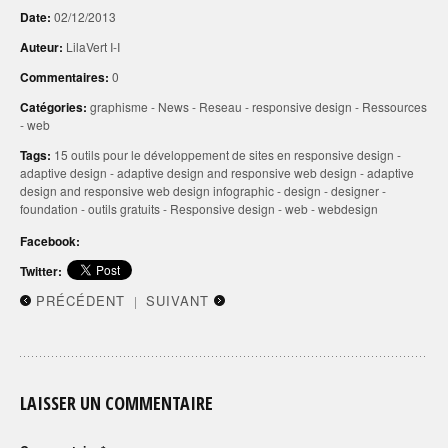
Date:
02/12/2013
Auteur:
LilaVert I-I
Commentaires:
0
Catégories:
graphisme
-
News
-
Reseau
-
responsive design
-
Ressources
-
web
Tags:
15 outils pour le développement de sites en responsive design
-
adaptive design
-
adaptive design and responsive web design
-
adaptive
design and responsive web design infographic
-
design
-
designer
-
foundation
-
outils gratuits
-
Responsive design
-
web
-
webdesign
Facebook:
Twitter:
PRÉCÉDENT
SUIVANT
|
LAISSER UN COMMENTAIRE