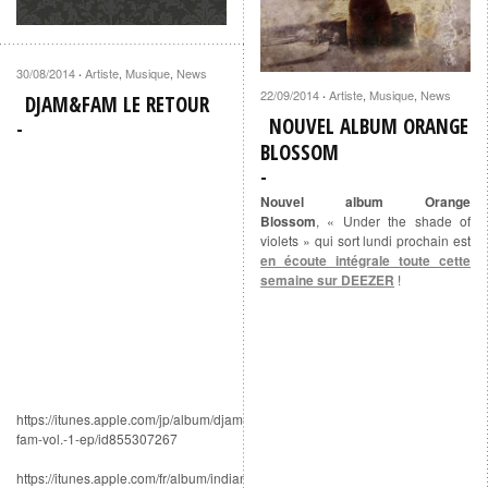
30/08/2014
Artiste
,
Musique
,
News
·
22/09/2014
Artiste
,
Musique
,
News
·
DJAM&FAM LE RETOUR
NOUVEL ALBUM ORANGE
BLOSSOM
Nouvel album Orange
Blossom
, « Under the shade of
violets » qui sort lundi prochain est
en écoute intégrale toute cette
semaine sur DEEZER
!
https://itunes.apple.com/jp/album/djam-
fam-vol.-1-ep/id855307267
https://itunes.apple.com/fr/album/indian-