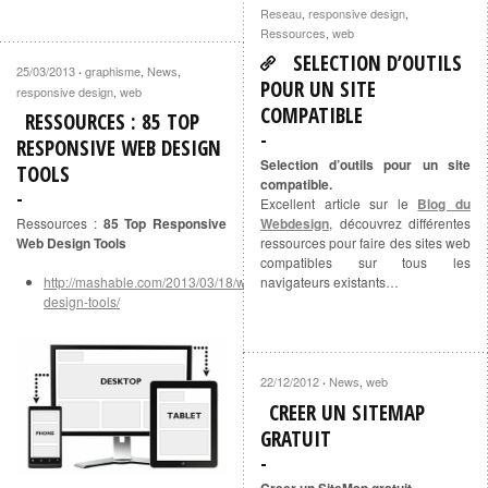
Reseau
,
responsive design
,
Ressources
,
web
SELECTION D’OUTILS
25/03/2013
graphisme
,
News
,
·
POUR UN SITE
responsive design
,
web
COMPATIBLE
RESSOURCES : 85 TOP
RESPONSIVE WEB DESIGN
Selection d’outils pour un site
TOOLS
compatible.
Excellent article sur le
Blog du
Ressources :
85 Top Responsive
Webdesign
, découvrez différentes
Web Design Tools
ressources pour faire des sites web
compatibles sur tous les
http://mashable.com/2013/03/18/web-
navigateurs existants…
design-tools/
22/12/2012
News
,
web
·
CREER UN SITEMAP
GRATUIT