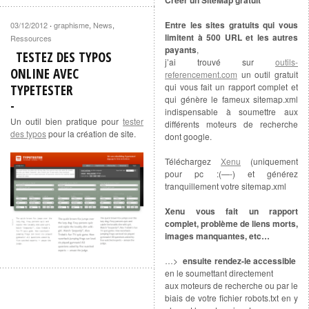
Creer un SiteMap gratuit
Entre les sites gratuits qui vous
03/12/2012
graphisme
,
News
,
·
limitent à 500 URL et les autres
Ressources
payants
,
TESTEZ DES TYPOS
j’ai trouvé sur
outils-
ONLINE AVEC
referencement.com
un outil gratuit
qui vous fait un rapport complet et
TYPETESTER
qui génère le fameux sitemap.xml
indispensable à soumettre aux
Un outil bien pratique pour
tester
différents moteurs de recherche
des typos
pour la création de site.
dont google.
Téléchargez
Xenu
(uniquement
pour pc :(—-) et générez
tranquillement votre sitemap.xml
Xenu vous fait un rapport
complet, problème de liens morts,
images manquantes, etc…
…>
ensuite rendez-le accessible
en le soumettant directement
aux moteurs de recherche ou par le
biais de votre fichier robots.txt en y