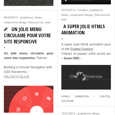
30/04/2014
Creation
,
graphisme
,
·
News
,
responsive design
,
Ressources
,
09/08/2013
graphisme
,
News
,
·
web
responsive design
,
Ressources
,
web
A SUPER JOLIE HTML5
UN JOLIE MENU
ANIMATION
CIRCULAIRE POUR VOTRE
SITE RESPONSIVE
A super jolie html5 animation pour
le site
Capitol Couture
Un jolie menu circulaire pour
Cliquez et passez votre souris sur
votre site responsive.
Tutorial.
«
Issue ONE
«
Building a Circular Navigation with
CSS Transforms –
http://bit.ly/13LxJ3l
HTML5 ANIMATION / CAPITOL
COUTURE
16/07/2013
graphisme
,
News
,
·