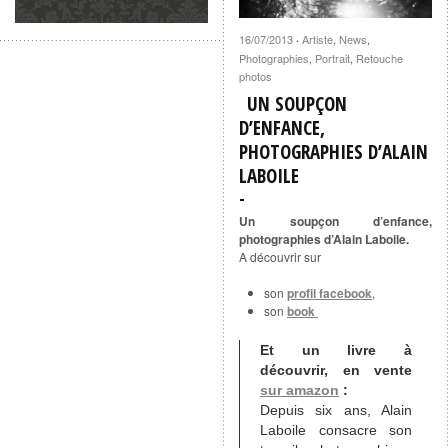
16/07/2013
Artiste
,
News
,
·
Photographies
,
Portrait
,
Retouche
photos
UN SOUPÇON
D’ENFANCE,
PHOTOGRAPHIES D’ALAIN
LABOILE
Un soupçon d’enfance,
photographies d’Alain Laboile.
A découvrir sur
son
profil facebook
,
son
book
Et un livre à
découvrir, en vente
sur amazon
:
Depuis six ans, Alain
Laboile consacre son