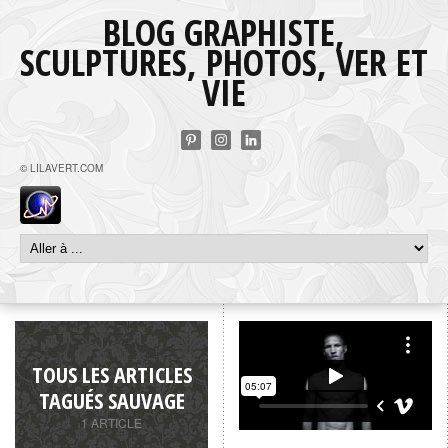
BLOG GRAPHISTE,
SCULPTURES, PHOTOS, VER ET
VIE
© LILAVERT.COM
FOK JULLE NAAIERS
from
Die
Antwoord
on
Vimeo
.
TOUS LES ARTICLES
TAGUÉS SAUVAGE
1 ARTICLE