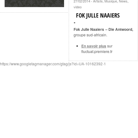
27/02/2014
Artiste
,
Musique
,
News
,
·
video
FOK JULLE NAAIERS
Fok Julle Naaiers – Die Antwoord,
groupe sud-africain.
En savoir plus
sur
fluctuat.premiere.fr
https://www.googletagmanager.com/gtag/js?id=UA-10162392-1