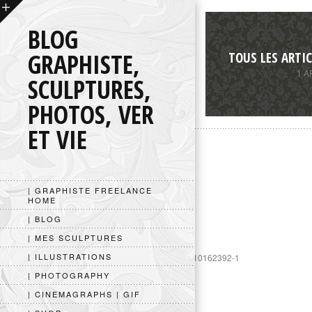
BLOG
GRAPHISTE,
TOUS LES ARTIC
1 A
SCULPTURES,
PHOTOS, VER
ET VIE
| GRAPHISTE FREELANCE
HOME
| BLOG
| MES SCULPTURES
| ILLUSTRATIONS
https://www.googletagmanager.com/gtag/js?id=UA-10162392-1
| PHOTOGRAPHY
| CINEMAGRAPHS | GIF