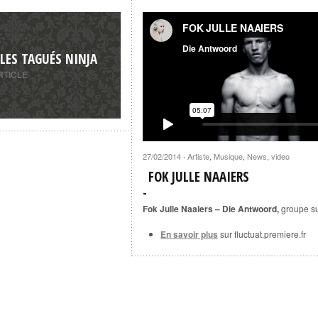
FOK JULLE NAAIERS
from
Die Antwoord
on
LES TAGUÉS NINJA
RTICLE
27/02/2014
Artiste
,
Musique
,
News
,
video
·
FOK JULLE NAAIERS
Fok Julle Naaiers – Die Antwoord,
groupe su
En savoir plus
sur fluctuat.premiere.fr