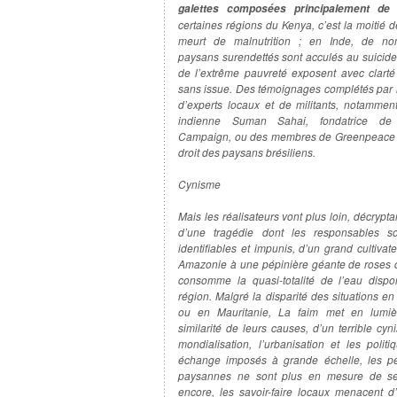
galettes composées principalement de
certaines régions du Kenya, c’est la moitié d
meurt de malnutrition ; en Inde, de nom
paysans surendettés sont acculés au suicide
de l’extrême pauvreté exposent avec clarté 
sans issue. Des témoignages complétés par l
d’experts locaux et de militants, notamment
indienne Suman Sahai, fondatrice 
Campaign, ou des membres de Greenpeace lu
droit des paysans brésiliens.
Cynisme
Mais les réalisateurs vont plus loin, décrypt
d’une tragédie dont les responsables so
identifiables et impunis, d’un grand cultivat
Amazonie à une pépinière géante de roses q
consomme la quasi-totalité de l’eau dispo
région. Malgré la disparité des situations en
ou en Mauritanie, La faim met en lumiè
similarité de leurs causes, d’un terrible cyn
mondialisation, l’urbanisation et les politi
échange imposés à grande échelle, les pet
paysannes ne sont plus en mesure de se 
encore, les savoir-faire locaux menacent d