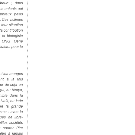
; dans
 boue
es enfants qui
breux petits
. Ces victimes
leur situation
a contribution
 la biologiste
de ONG Gene
ttant pour le
ant les rouages
nt à la fois
eur de soja en
ui, au Kenya,
nible dans la
 Haïti, en Inde
re la grande
isme : avec la
ques de libre-
ites sociétés
nourrir. Pire
’être à jamais