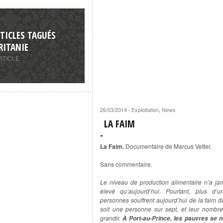
TICLES TAGUÉS
ITANIE
RTICLE
26/03/2014
Exploitation
,
News
·
LA FAIM
La Faim.
Documentaire de Marcus Vetter.
Sans commentaire.
Le niveau de production alimentaire n’a ja
élevé qu’aujourd’hui. Pourtant, plus d’u
personnes souffrent aujourd’hui de la faim 
soit une personne sur sept, et leur nombr
grandir.
À Port-au-Prince, les pauvres se n