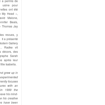
ui a permis de
e usine pour
nettes ont été
In My Head »,
avid Malone,
nnifer Beals,
te Thomas Jay
des revues, y
. Il a présenté
Modern Gallery
c… Radke vit
s décors, des
graphe Sarah
ps après leur
ille Isabella.
nd grew up in
s experimented
rrently focuses
tures with an
. In 1999 the
leave his mind-
e his creative
tes have been