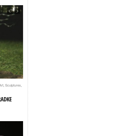
Art
,
Sculptures
,
RADKE