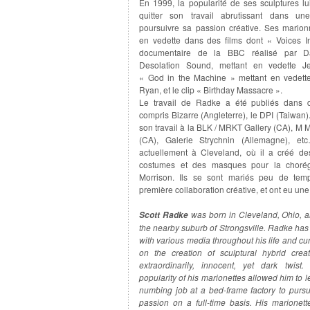
En 1999, la popularité de ses sculptures l
quitter son travail abrutissant dans un
poursuivre sa passion créative. Ses marion
en vedette dans des films dont « Voices 
documentaire de la BBC réalisé par D
Desolation Sound, mettant en vedette Je
« God in the Machine » mettant en vedet
Ryan, et le clip « Birthday Massacre ».
Le travail de Radke a été publiés dans 
compris Bizarre (Angleterre), le DPI (Taiwan)
son travail à la BLK / MRKT Gallery (CA), M 
(CA), Galerie Strychnin (Allemagne), et
actuellement à Cleveland, où il a créé de
costumes et des masques pour la choré
Morrison. Ils se sont mariés peu de tem
première collaboration créative, et ont eu une f
was born in Cleveland, Ohio, a
Scott Radke
the nearby suburb of Strongsville. Radke ha
with various media throughout his life and cu
on the creation of sculptural hybrid crea
extraordinarily, innocent, yet dark twist
popularity of his marionettes allowed him to 
numbing job at a bed-frame factory to pursu
passion on a full-time basis. His marionet