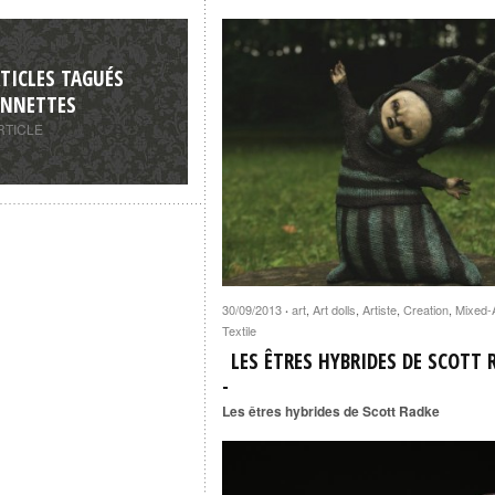
TICLES TAGUÉS
NNETTES
RTICLE
30/09/2013
art
,
Art dolls
,
Artiste
,
Creation
,
Mixed-
·
Textile
LES ÊTRES HYBRIDES DE SCOTT 
Les êtres hybrides de Scott Radke