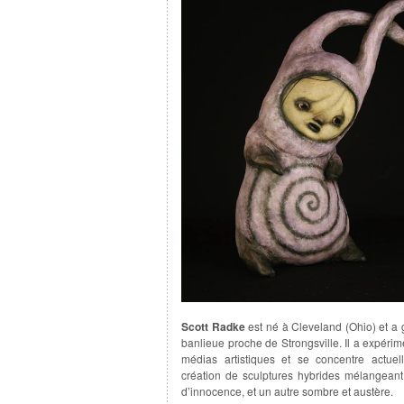
Scott Radke
est né à Cleveland (Ohio) et a 
banlieue proche de Strongsville. Il a expérim
médias artistiques et se concentre actuel
création de sculptures hybrides mélangeant
d’innocence, et un autre sombre et austère.