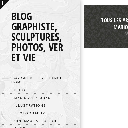
BLOG
TOUS LES AR
GRAPHISTE,
MARIO
SCULPTURES,
1 A
PHOTOS, VER
ET VIE
| GRAPHISTE FREELANCE
HOME
| BLOG
| MES SCULPTURES
| ILLUSTRATIONS
| PHOTOGRAPHY
| CINEMAGRAPHS | GIF