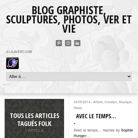
BLOG GRAPHISTE,
SCULPTURES, PHOTOS, VER ET
VIE
© LILAVERT.COM
24/05/2014
Artiste
,
Creation
,
Musique
,
·
News
TOUS LES ARTICLES
AVEC LE TEMPS…
TAGUÉS FOLK
Avec le temps… reprise by
Sophie
1 ARTICLE
Hunger
…