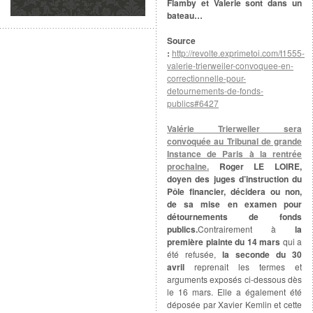
Flamby et Valerie sont dans un
bateau…
Source
:
http://revolte.exprimetoi.com/t1555-
valerie-trierweiler-convoquee-en-
correctionnelle-pour-
detournements-de-fonds-
publics#6427
Valérie Trierweiler sera
convoquée au Tribunal de grande
Instance de Paris à la rentrée
prochaine.
Roger LE LOIRE,
doyen des juges d’instruction du
Pôle financier, décidera ou non,
de sa mise en examen pour
détournements de fonds
publics.
Contrairement à
la
première plainte du 14 mars
qui a
été refusée,
la seconde du 30
avril
reprenait les termes et
arguments exposés ci-dessous dès
le 16 mars. Elle a également été
déposée par Xavier Kemlin et cette