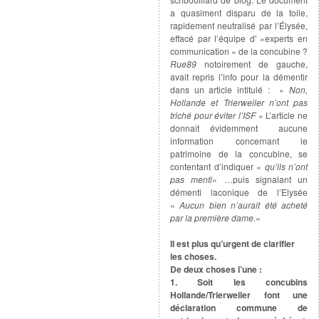
a quasiment disparu de la toile,
rapidement neutralisé par l’Élysée,
effacé par l’équipe d' »experts en
communication » de la concubine ?
Rue89
notoirement de gauche,
avait repris l’info pour la démentir
dans un article intitulé : »
Non,
Hollande et Trierweiler n’ont pas
triché pour éviter l’ISF
» L’article ne
donnait évidemment aucune
information concernant le
patrimoine de la concubine, se
contentant d’indiquer «
qu’ils n’ont
pas menti
« …puis signalant un
démenti laconique de l’Elysée
«
Aucun bien n’aurait été acheté
par la première dame.
«
Il est plus qu’urgent de clarifier
les choses.
De deux choses l’une :
1. Soit les concubins
Hollande/Trierweiler font une
déclaration commune de