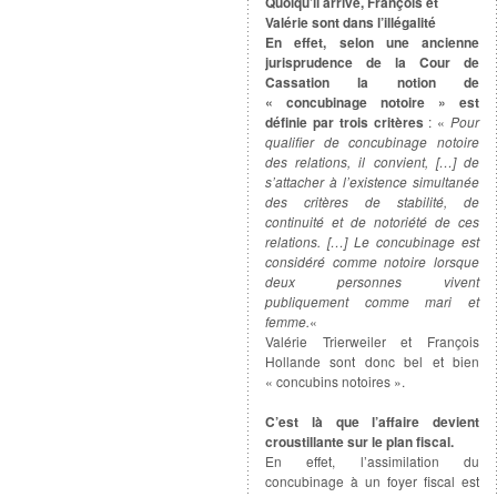
Quoiqu’il arrive, François et
Valérie sont dans l’illégalité
En effet, selon une ancienne
jurisprudence de la Cour de
Cassation la notion de
« concubinage notoire » est
définie par trois critères
: «
Pour
qualifier de concubinage notoire
des relations, il convient, […] de
s’attacher à l’existence simultanée
des critères de stabilité, de
continuité et de notoriété de ces
relations. […] Le concubinage est
considéré comme notoire lorsque
deux personnes vivent
publiquement comme mari et
femme.
«
Valérie Trierweiler et François
Hollande sont donc bel et bien
« concubins notoires ».
C’est là que l’affaire devient
croustillante sur le plan fiscal.
En effet, l’assimilation du
concubinage à un foyer fiscal est