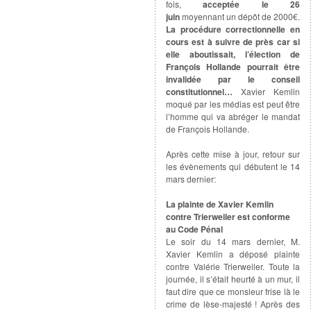
fois,
acceptée le 26
juin
moyennant un dépôt de 2000€.
La procédure correctionnelle en
cours est à suivre de près car si
elle aboutissait, l’élection de
François Hollande pourrait être
invalidée par le conseil
constitutionnel…
Xavier Kemlin
moqué par les médias est peut être
l’homme qui va abréger le mandat
de François Hollande.
Après cette mise à jour, retour sur
les évènements qui débutent le 14
mars dernier:
La plainte de Xavier Kemlin
contre Trierweiler est conforme
au Code Pénal
Le soir du 14 mars dernier, M.
Xavier Kemlin a déposé plainte
contre Valérie Trierweiler. Toute la
journée, il s’était heurté à un mur, il
faut dire que ce monsieur frise là le
crime de lèse-majesté ! Après des