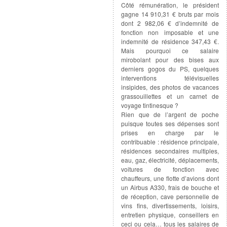
Côté rémunération, le président
gagne 14 910,31 € bruts par mois
dont 2 982,06 € d’indemnité de
fonction non imposable et une
indemnité de résidence 347,43 €.
Mais pourquoi ce salaire
mirobolant pour des bises aux
derniers gogos du PS, quelques
interventions télévisuelles
insipides, des photos de vacances
grassouillettes et un carnet de
voyage tintinesque ?
Rien que de l’argent de poche
puisque toutes ses dépenses sont
prises en charge par le
contribuable : résidence principale,
résidences secondaires multiples,
eau, gaz, électricité, déplacements,
voitures de fonction avec
chauffeurs, une flotte d’avions dont
un Airbus A330, frais de bouche et
de réception, cave personnelle de
vins fins, divertissements, loisirs,
entretien physique, conseillers en
ceci ou cela… tous les salaires de