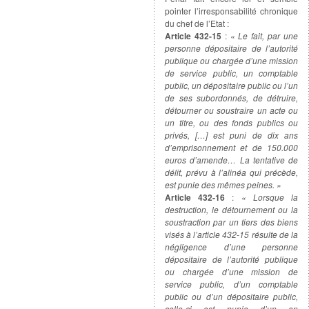
pointer l’irresponsabilité chronique
du chef de l’Etat :
Article 432-15
:
« Le fait, par une
personne dépositaire de l’autorité
publique ou chargée d’une mission
de service public, un comptable
public, un dépositaire public ou l’un
de ses subordonnés, de détruire,
détourner ou soustraire un acte ou
un titre, ou des fonds publics ou
privés, […] est puni de dix ans
d’emprisonnement et de 150.000
euros d’amende… La tentative de
délit, prévu à l’alinéa qui précède,
est punie des mêmes peines. »
Article 432-16
:
« Lorsque la
destruction, le détournement ou la
soustraction par un tiers des biens
visés à l’article 432-15 résulte de la
négligence d’une personne
dépositaire de l’autorité publique
ou chargée d’une mission de
service public, d’un comptable
public ou d’un dépositaire public,
celle-ci est punie d’un an