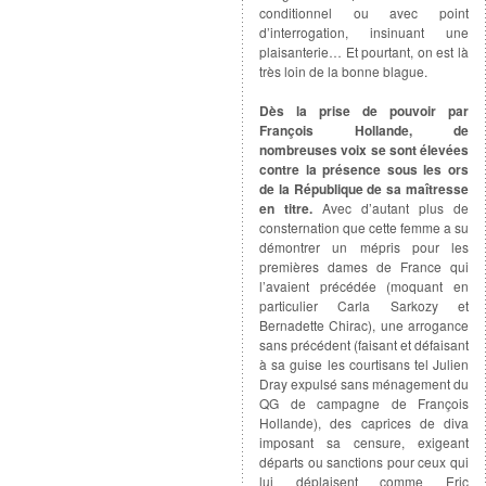
conditionnel ou avec point
d’interrogation, insinuant une
plaisanterie… Et pourtant, on est là
très loin de la bonne blague.
Dès la prise de pouvoir par
François Hollande, de
nombreuses voix se sont élevées
contre la présence sous les ors
de la République de sa maîtresse
en titre.
Avec d’autant plus de
consternation que cette femme a su
démontrer un mépris pour les
premières dames de France qui
l’avaient précédée (moquant en
particulier Carla Sarkozy et
Bernadette Chirac), une arrogance
sans précédent (faisant et défaisant
à sa guise les courtisans tel Julien
Dray expulsé sans ménagement du
QG de campagne de François
Hollande), des caprices de diva
imposant sa censure, exigeant
départs ou sanctions pour ceux qui
lui déplaisent comme Eric