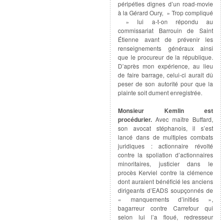
péripéties dignes d’un road-movie
à la Gérard Oury, » Trop compliqué
» lui a-t-on répondu au
commissariat Barrouin de Saint
Étienne avant de prévenir les
renseignements généraux ainsi
que le procureur de la république.
D’après mon expérience, au lieu
de faire barrage, celui-ci aurait dû
peser de son autorité pour que la
plainte soit dument enregistrée.
Monsieur Kemlin est
procédurier.
Avec maître Buffard,
son avocat stéphanois, il s’est
lancé dans de multiples combats
juridiques : actionnaire révolté
contre la spoliation d’actionnaires
minoritaires, justicier dans le
procès Kerviel contre la clémence
dont auraient bénéficié les anciens
dirigeants d’EADS soupçonnés de
« manquements d’initiés »,
bagarreur contre Carrefour qui
selon lui l’a floué, redresseur