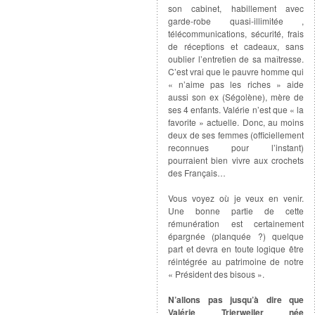
son cabinet, habillement avec
garde-robe quasi-illimitée ,
télécommunications, sécurité, frais
de réceptions et cadeaux, sans
oublier l’entretien de sa maîtresse.
C’est vrai que le pauvre homme qui
« n’aime pas les riches » aide
aussi son ex (Ségolène), mère de
ses 4 enfants. Valérie n’est que « la
favorite » actuelle. Donc, au moins
deux de ses femmes (officiellement
reconnues pour l’instant)
pourraient bien vivre aux crochets
des Français…
Vous voyez où je veux en venir.
Une bonne partie de cette
rémunération est certainement
épargnée (planquée ?) quelque
part et devra en toute logique être
réintégrée au patrimoine de notre
« Président des bisous ».
N’allons pas jusqu’à dire que
Valérie Trierweiler née