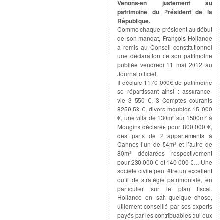
Venons-en justement au
patrimoine du Président de la
République.
Comme chaque président au début
de son mandat, François Hollande
a remis au Conseil constitutionnel
une déclaration de son patrimoine
publiée vendredi 11 mai 2012 au
Journal officiel.
Il déclare 1170 000€ de patrimoine
se répartissant ainsi : assurance-
vie 3 550 €, 3 Comptes courants
8259,58 €, divers meubles 15 000
€, une villa de 130m² sur 1500m² à
Mougins déclarée pour 800 000 €,
des parts de 2 appartements à
Cannes l’un de 54m² et l’autre de
80m² déclarées respectivement
pour 230 000 € et 140 000 €… Une
société civile peut être un excellent
outil de stratégie patrimoniale, en
particulier sur le plan fiscal.
Hollande en sait quelque chose,
utilement conseillé par ses experts
payés par les contribuables qui eux