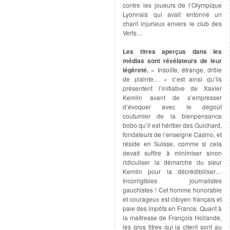
contre les joueurs de l’Olympique
Lyonnais qui avait entonné un
chant injurieux envers le club des
Verts…
Les titres aperçus dans les
médias sont révélateurs de leur
légèreté.
« Insolite, étrange, drôle
de plainte… » c’est ainsi qu’ils
présentent l’initiative de Xavier
Kemlin avant de s’empresser
d’évoquer avec le dégoût
coutumier de la bienpensance
bobo qu’il est héritier des Guichard,
fondateurs de l’enseigne Casino, et
réside en Suisse, comme si cela
devait suffire à minimiser sinon
ridiculiser la démarche du sieur
Kemlin pour la décrédibiliser…
Incorrigibles journalistes
gauchistes ! Cet homme honorable
et courageux est citoyen français et
paie des impôts en France. Quant à
la maîtresse de François Hollande,
les gros titres qui la citent sont au