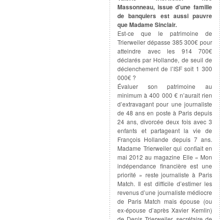
Massonneau, issue d’une famille
de banquiers est aussi pauvre
que Madame Sinclair.
Est-ce que le patrimoine de
Trierweiler dépasse 385 300€ pour
atteindre avec les 914 700€
déclarés par Hollande, de seuil de
déclenchement de l’ISF soit 1 300
000€ ?
Évaluer son patrimoine au
minimum à 400 000 € n’aurait rien
d’extravagant pour une journaliste
de 48 ans en poste à Paris depuis
24 ans, divorcée deux fois avec 3
enfants et partageant la vie de
François Hollande depuis 7 ans.
Madame Trierweiler qui confiait en
mai 2012 au magazine Elle « Mon
indépendance financière est une
priorité » reste journaliste à Paris
Match. Il est difficile d’estimer les
revenus d’une journaliste médiocre
de Paris Match mais épouse (ou
ex-épouse d’après Xavier Kemlin)
de Denis Trierweiler, secrétaire de