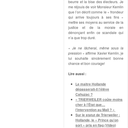
beurre et la bise des électeurs. Je
me réjouis de voir Monsieur Kemlin
que l’on décrit comme le « frondeur
qui arrive toujours à ses fins »
mettre ses moyens au service de la
justice et de la morale en
dénonçant enfin ce scandale qui
n’a que trop duré.
«
Je ne lâcherai, même sous la
pression
» affirme Xavier Kemlin, je
lui souhaite sincèrement bonne
chance et bon courage!
Lire aussi :
Le maitre Hollande
dépasserait-il l’élève
Cahuzac ?
« TRIERWEILER coûte moins
cher à l’État que…
l’intervention au Mali ? «
Sur le statut de Trierweiler :
Hollande, le « Prince qu’on
sort » pris en flag (Video)