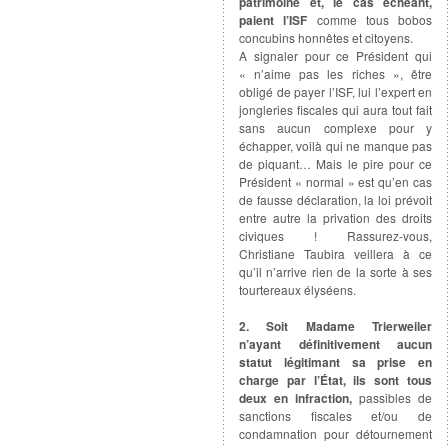
patrimoine et, le cas échéant,
paient l’ISF
comme tous bobos
concubins honnêtes et citoyens.
A signaler pour ce Président qui
« n’aime pas les riches », être
obligé de payer l’ISF, lui l’expert en
jongleries fiscales qui aura tout fait
sans aucun complexe pour y
échapper, voilà qui ne manque pas
de piquant… Mais le pire pour ce
Président « normal » est qu’en cas
de fausse déclaration, la loi prévoit
entre autre la privation des droits
civiques ! Rassurez-vous,
Christiane Taubira veillera à ce
qu’il n’arrive rien de la sorte à ses
tourtereaux élyséens.
2. Soit Madame Trierweiler
n’ayant définitivement aucun
statut légitimant sa prise en
charge par l’État, ils sont tous
deux en infraction,
passibles de
sanctions fiscales et/ou de
condamnation pour détournement