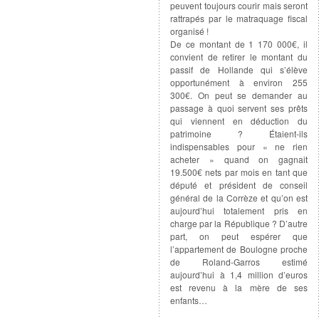
peuvent toujours courir mais seront
rattrapés par le matraquage fiscal
organisé !
De ce montant de 1 170 000€, il
convient de retirer le montant du
passif de Hollande qui s’élève
opportunément à environ 255
300€. On peut se demander au
passage à quoi servent ses prêts
qui viennent en déduction du
patrimoine ? Étaient-ils
indispensables pour « ne rien
acheter » quand on gagnait
19.500€ nets par mois en tant que
député et président de conseil
général de la Corrèze et qu’on est
aujourd’hui totalement pris en
charge par la République ? D’autre
part, on peut espérer que
l’appartement de Boulogne proche
de Roland-Garros estimé
aujourd’hui à 1,4 million d’euros
est revenu à la mère de ses
enfants…