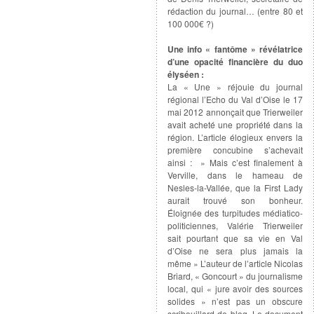
rédaction du journal… (entre 80 et
100 000€ ?)
Une info « fantôme » révélatrice
d’une opacité financière du duo
élyséen :
La « Une » réjouie du journal
régional l’Echo du Val d’Oise le 17
mai 2012 annonçait que Trierweiler
avait acheté une propriété dans la
région. L’article élogieux envers la
première concubine s’achevait
ainsi : » Mais c’est finalement à
Verville, dans le hameau de
Nesles-la-Vallée, que la First Lady
aurait trouvé son bonheur.
Éloignée des turpitudes médiatico-
politiciennes, Valérie Trierweiler
sait pourtant que sa vie en Val
d’Oise ne sera plus jamais la
même » L’auteur de l’article Nicolas
Briard, « Goncourt » du journalisme
local, qui « jure avoir des sources
solides » n’est pas un obscure
scribouillard de blog. Le document