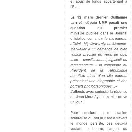
et abus de fonds appartenant à
l’État.
Le 12 mars dernier Guillaume
Larrivé, député UMP posait une
question au premier
ministre
publiée dans le Journal
officiel concernant «
le site internet
officiel http://www.elysee.fr/valerie-
trierweiler Il lui demande de bien
vouloir préciser en vertu de quel
texte – constitutionnel, législatif ou
réglementaire – la compagne du
Président de la République
bénéficie ainsi d’un site internet
présentant une biographie et des
portraits photographiques…
«
J’attends avec curiosité la réponse
de Jean-Marc Ayrault si elle arrive
un jour !
Pour conclure, cette situation
scabreuse qui fait la risée à travers
le monde persiste, ces deux-là
voulant le beurre, l’argent du