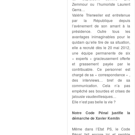
Zemmour ou l’humoriste Laurent
Gerra…
Valérie Trierweiler est entretenue
par la République depuis
l’avènement de son amant à la
présidence. Outre tous les
avantages inimaginables pour le
quidam qu’elle tire de sa situation,
elle a recruté dès le 20 mai 2012,
une équipe permanente de six
« experts » gracieusement offerte
et grassement payée par le
contribuable. Ce personnel est
chargé de sa « correspondance « ,
des interviews… bref de sa
communication. Cela n’a pas
empêché ses bourdes et crises de
jalousie vaudevillesques…
Elle n’est pas belle la vie ?
Notre Code Pénal justifie la
démarche de Xavier Kemlin
Même dans l’Etat PS, le Code
Pénal fait encore loi et semble