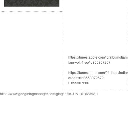
https://itunes.apple.com/jp/album/djam
fam-vol.-1-ep/id855307267
https://itunes.apple.com/fr/album/india
dreams/id855307267?
i=855307286
https://www.googletagmanager.com/gtag/js?id=UA-10162392-1