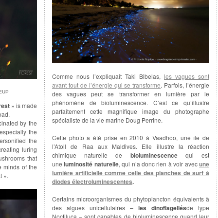
Comme nous l’expliquait Taki Bibelas,
les vagues sont
avant tout de l’énergie qui se transforme
. Parfois, l’énergie
EUP
des vagues peut se transformer en lumière par le
phénomène de bioluminescence. C’est ce qu’illustre
rest
» is made
parfaitement cette magnifique image du photographe
wad.
spécialiste de la vie marine Doug Perrine.
cinated by the
especially the
Cette photo a été prise en 2010 à Vaadhoo, une île de
rsonified the
l’Atoll de Raa aux Maldives. Elle illustre la réaction
reating luring
chimique naturelle de
bioluminescence
qui est
ushrooms that
une
luminosité naturelle
, qui n’a donc rien à voir avec
une
e minds of the
lumière artificielle comme celle des planches de surf à
t ».
diodes électroluminescentes
.
Certains microorganismes du phytoplancton équivalents à
des algues unicellulaires –
les dinoflagellés
de type
Noctiluca – sont capables de bioluminescence quand leur