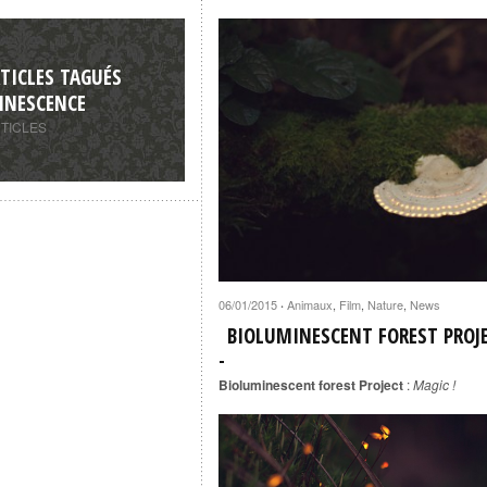
TICLES TAGUÉS
INESCENCE
RTICLES
06/01/2015
Animaux
,
Film
,
Nature
,
News
·
BIOLUMINESCENT FOREST PROJ
Bioluminescent forest Project
:
Magic !