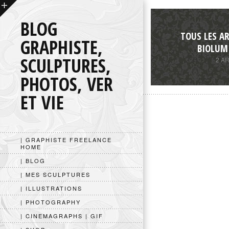
BLOG
TOUS LES AR
GRAPHISTE,
BIOLUM
SCULPTURES,
2 A
PHOTOS, VER
ET VIE
| GRAPHISTE FREELANCE
HOME
| BLOG
| MES SCULPTURES
| ILLUSTRATIONS
| PHOTOGRAPHY
| CINEMAGRAPHS | GIF