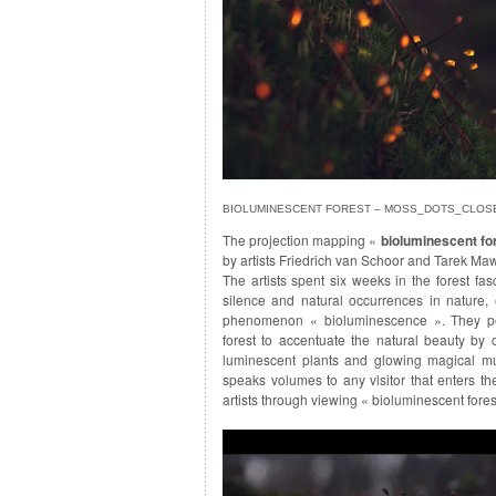
BIOLUMINESCENT FOREST – MOSS_DOTS_CLOS
The projection mapping «
bioluminescent fo
by artists Friedrich van Schoor and Tarek Ma
The artists spent six weeks in the forest fas
silence and natural occurrences in nature, 
phenomenon « bioluminescence ». They pe
forest to accentuate the natural beauty by c
luminescent plants and glowing magical m
speaks volumes to any visitor that enters th
artists through viewing « bioluminescent fores