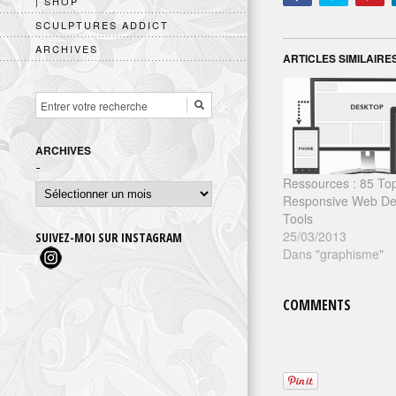
| SHOP
SCULPTURES ADDICT
ARCHIVES
ARTICLES SIMILAIRE
ARCHIVES
Ressources : 85 To
Archives
Responsive Web De
Tools
25/03/2013
SUIVEZ-MOI SUR INSTAGRAM
Dans "graphisme"
COMMENTS