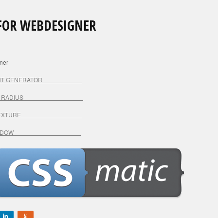
 FOR WEBDESIGNER
ner
T GENERATOR
R RADIUS
 TEXTURE
SHADOW