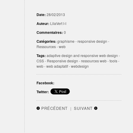
Date:
28/02/2013
Auteur:
LilaVert I-I
Commentaires:
0
Catégories:
graphisme
-
responsive design
-
Ressources
-
web
Tags:
adaptive design and responsive web design
-
CSS
-
Responsive design
-
ressources web
-
tools
-
web
-
web adaptatif
-
webdesign
Facebook:
Twitter:
PRÉCÉDENT
SUIVANT
|