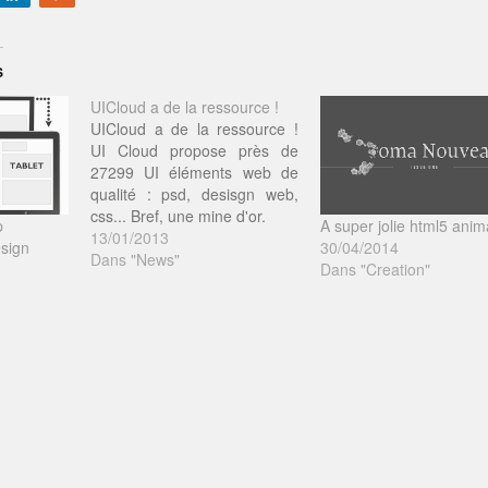
S
UICloud a de la ressource !
UICloud a de la ressource !
UI Cloud propose près de
27299 UI éléments web de
qualité : psd, desisgn web,
css... Bref, une mine d'or.
p
A super jolie html5 anim
13/01/2013
sign
30/04/2014
Dans "News"
Dans "Creation"