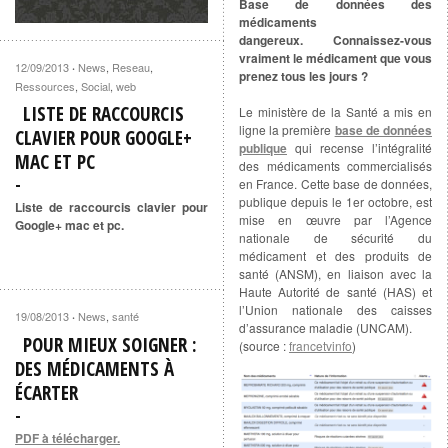
Base de données des
médicaments
dangereux. Connaissez-vous
vraiment le médicament que vous
12/09/2013
News
,
Reseau
,
·
prenez tous les jours ?
Ressources
,
Social
,
web
LISTE DE RACCOURCIS
Le ministère de la Santé a mis en
ligne la première
base de données
CLAVIER POUR GOOGLE+
publique
qui recense l’intégralité
MAC ET PC
des médicaments commercialisés
en France. Cette base de données,
publique depuis le 1er octobre, est
Liste de raccourcis clavier pour
mise en œuvre par l’Agence
Google+ mac et pc.
nationale de sécurité du
médicament et des produits de
santé (ANSM), en liaison avec la
Haute Autorité de santé (HAS) et
l’Union nationale des caisses
19/08/2013
News
,
santé
·
d’assurance maladie (UNCAM).
POUR MIEUX SOIGNER :
(source :
francetvinfo
)
DES MÉDICAMENTS À
ÉCARTER
PDF à télécharger.